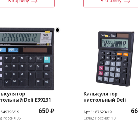
В корзину
В корзину
лькулятор
Калькулятор
тольный Deli E39231
настольный Deli
ный 12-разр.
EM01320 черный 12-
650 ₽
66
разр.
1549398/19
Арт.1187623/19
д Россия:35
Склад Россия:110