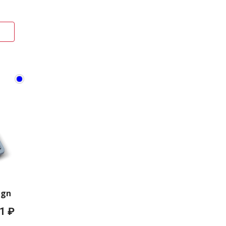
ign
1 ₽