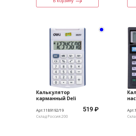
В корзину
Калькулятор
Ка
карманный Deli
нас
E39217/BLUE синий 8-
чер
519 ₽
разр.
Арт.1189192/19
Арт.
Склад Россия:200
Скла