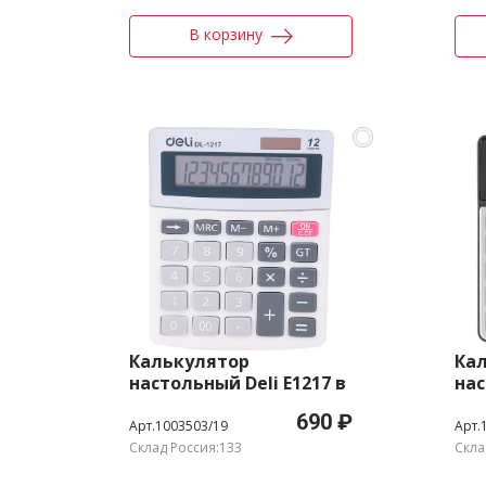
В корзину
Калькулятор
Ка
настольный Deli E1217 в
нас
ассортименте 12-разр.
сер
690 ₽
Арт.1003503/19
Арт.
Склад Россия:133
Скла