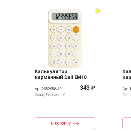
Калькулятор
Ка
карманный Deli EM10
кар
желтый 8-разр.
E39
343 ₽
раз
Арт.2052958/19
Арт.
Склад Россия:110
Скла
В корзину