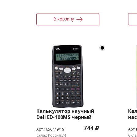
В корзину
Калькулятор научный
Ка
Deli ED-100MS черный
нас
12-разр.
E12
744 ₽
раз
Арт.1656449/19
Арт.
Склад Россия:74
Скла