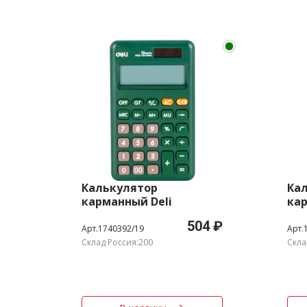
Калькулятор
Ка
карманный Deli
кар
EM120GREEN зеленый
EM1
504 ₽
12-разр.
раз
Арт.1740392/19
Арт.
Склад Россия:200
Скла