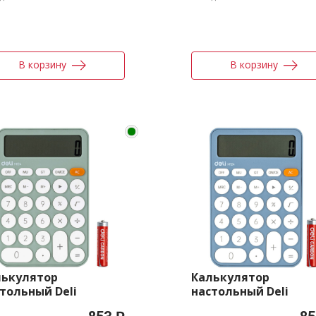
В корзину
В корзину
лькулятор
Калькулятор
тольный Deli
настольный Deli
124GREEN зеленый
EM124BLUE синий 12-