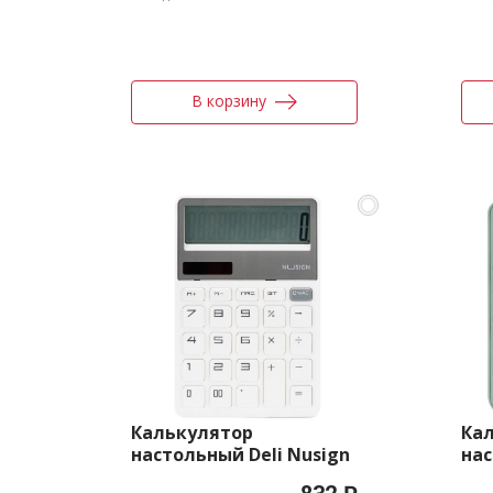
В корзину
Калькулятор
Ка
настольный Deli Nusign
нас
ENS042WHITE белый 12-
EM