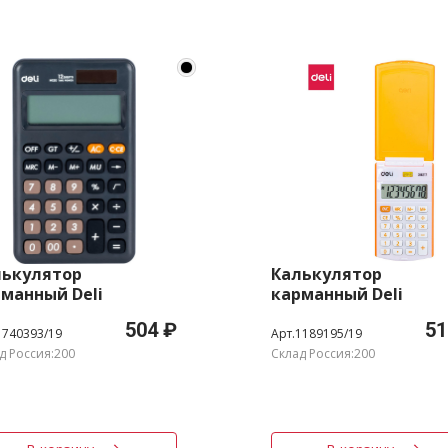
лькулятор
Калькулятор
манный Deli
карманный Deli
20BLACK черный 12-
E39217/OR оранжевый
504 ₽
51
р.
разр.
1740393/19
Арт.1189195/19
д Россия:200
Склад Россия:200