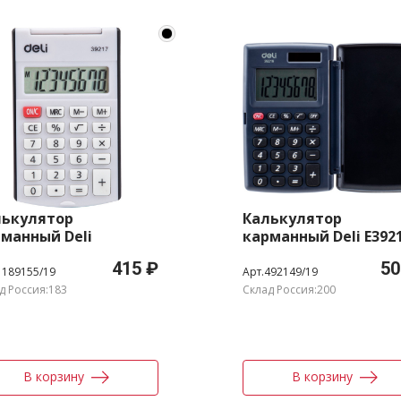
лькулятор
Калькулятор
манный Deli
карманный Deli E392
217/BLACK черный 8-
серый 8-разр.
415 ₽
50
р.
1189155/19
Арт.492149/19
д Россия:183
Склад Россия:200
В корзину
В корзину