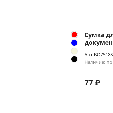
Сумка д
докумен
Красный
Арт.BO7518S
Наличие: по
77 ₽