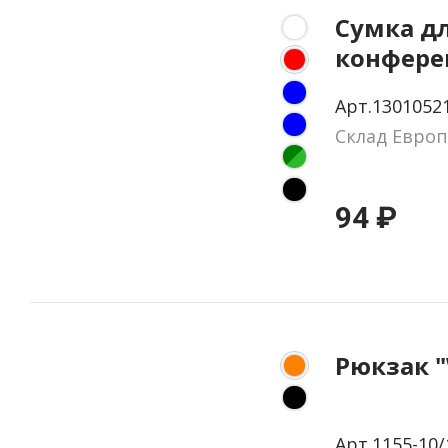
Сумка д
конфер
«Экосил
Арт.1301052
спанбон
Склад Европ
94 ₽
Рюкзак "
Арт.1155-10/