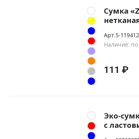
Сумка «Z
неткана
Арт.5-119412
Наличие: по
111 ₽
Эко-сум
с ласто