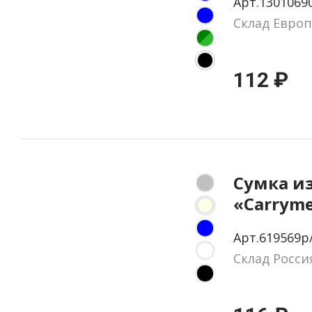
Арт.1301069
Склад Европ
112 ₽
Сумка и
«Carryme
г/м2
Арт.619569p
Склад Росси