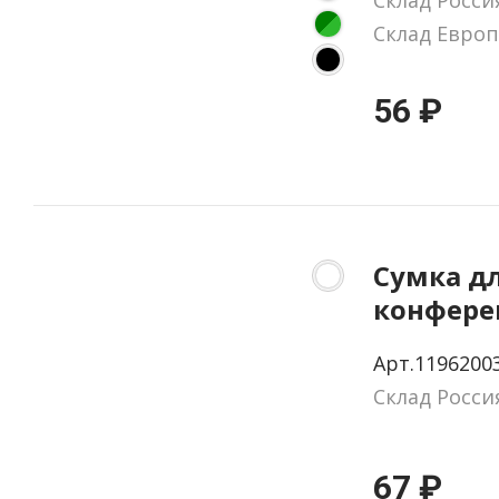
Склад Росси
Склад Европ
56 ₽
Сумка д
конфер
«Eros»
Арт.1196200
Склад Росси
67 ₽