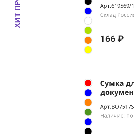
ХИТ ПРОДАЖ
г/м2
Арт.619569/
Склад Росси
166 ₽
Сумка д
докумен
полиэст
Арт.BO7517S
CHARRAN
Наличие: по