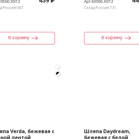
439 ₽
44
20560.30/12
Арт.63006.30/12
д Россия:567
Склад Россия:731
В корзину
В корзину
па Verda, бежевая с
Шляпа Daydream,
рной лентой
бежевая с белой