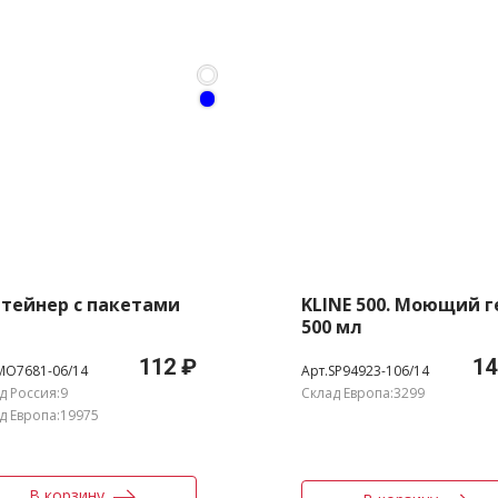
тейнер с пакетами
KLINE 500. Моющий г
500 мл
112 ₽
14
MO7681-06/14
Арт.SP94923-106/14
д Россия:9
Склад Европа:3299
д Европа:19975
В корзину