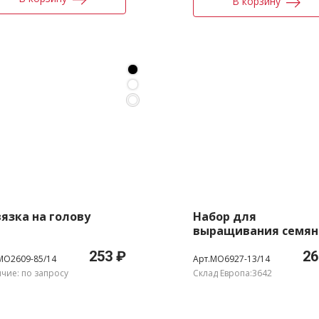
В корзину
язка на голову
Набор для
выращивания семян
253 ₽
26
MO2609-85/14
Арт.MO6927-13/14
чие: по запросу
Склад Европа:3642