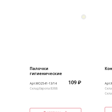
Палочки
Кон
гигиенические
109 ₽
Арт.MO2541-13/14
Арт.
Склад Европа:8388
Скла
Скла