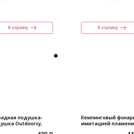
В корзину
В корзину
ладная подушка-
Кемпинговый фонарь
ушка Outdoorsy,
имитацией пламени
рная
Lindau Flame, черны