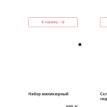
В корзину
Набор маникюрный
Ск
сид
че