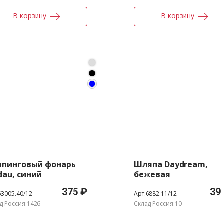
В корзину
В корзину
мпинговый фонарь
Шляпа Daydream,
dau, синий
бежевая
375 ₽
39
63005.40/12
Арт.6882.11/12
д Россия:1426
Склад Россия:10