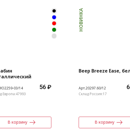
НОВИНКА
рабин
Веер Breeze Ease, б
таллический
56 ₽
6
MO2259-03/14
Арт.20297.60/12
д Европа:47993
Склад Россия:17
В корзину
В корзину