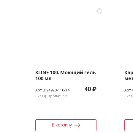
KLINE 100. Моющий гель
Ка
100 мл
ме
40 ₽
Арт.SP94920-110/14
Арт.
Склад Европа:1725
Скла
В корзину