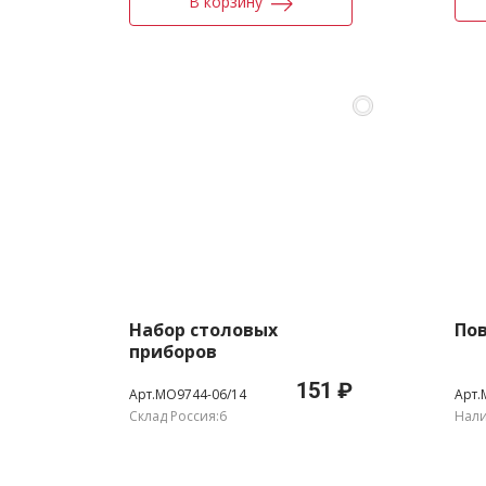
В корзину
Набор столовых
Пов
приборов
151 ₽
Арт.MO9744-06/14
Арт.
Склад Россия:6
Нали