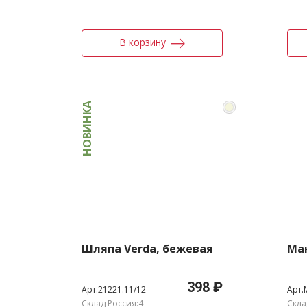
В корзину
НОВИНКА
Шляпа Verda, бежевая
Ма
398 ₽
Арт.21221.11/12
Арт.
Склад Россия:4
Скла