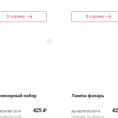
В корзину
В корзину
никюрный набор
Лампа-фонарь
425 ₽
42
MO9798-13/14
Арт.MO8700-03/14
д Европа:5238
Наличие: по запросу