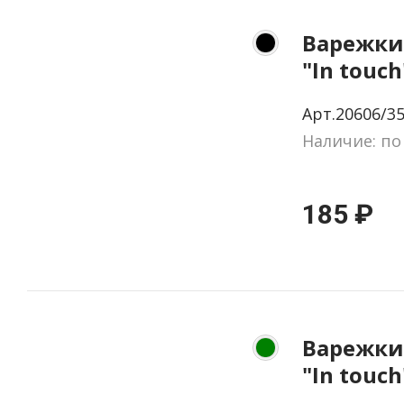
Варежки
"In touc
М, акрил
Арт.20606/35
шеврон
Наличие: по
185 ₽
Варежки
"In touch