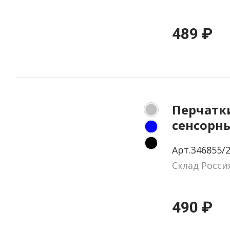
489 ₽
Перчатк
сенсорны
перераб
Арт.346855/
полиэсте
Склад Росси
490 ₽