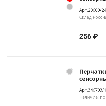
"Снежин
Арт.20600/24
Склад Росси
256 ₽
Перчатк
сенсорн
серый,
Арт.346703/
антибак
Наличие: по
акрил 1