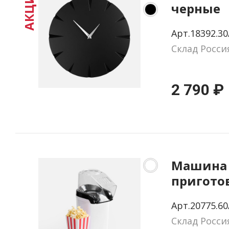
АКЦИЯ
черные
Арт.18392.30
Склад Росси
2 790 ₽
Машина
пригото
попкорна
Арт.20775.60
Twist, б
Склад Росси