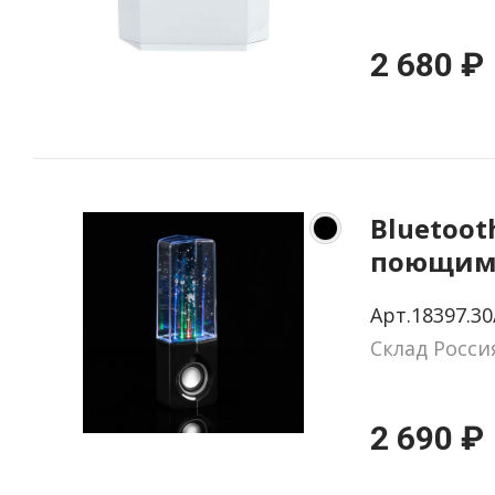
2 680 ₽
Bluetoot
поющим
Fuente, 
Арт.18397.30
Склад Росси
2 690 ₽