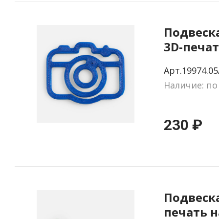
Подвеска
3D-печат
фотоапп
Арт.19974.05
Наличие: по
230 ₽
Подвеска
печать н