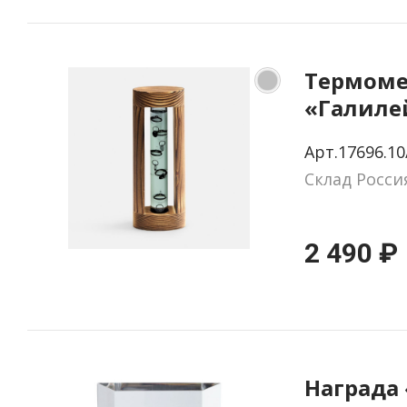
Термоме
«Галиле
деревян
Арт.17696.10
корпусе,
Склад Росси
2 490 ₽
Награда