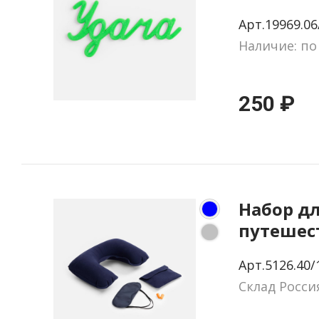
удача
Арт.19969.06
Наличие: по
250 ₽
Набор д
путешес
Essential
Арт.5126.40/
синий
Склад Росси