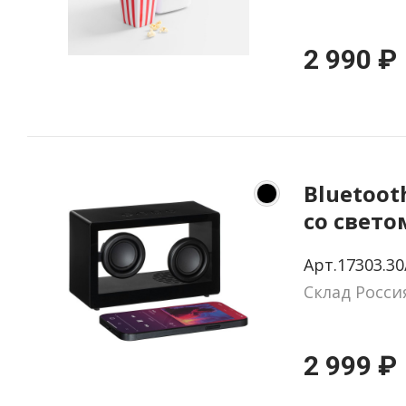
2 990 ₽
Bluetoot
со свет
Sensofon
Арт.17303.30
Склад Росси
2 999 ₽