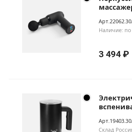
массажер
Away, ч
Арт.22062.30
Наличие: по
3 494 ₽
Электри
вспенив
молока C
Арт.19403.30
черный
Склад Росси