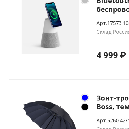
Bluetoot
беспров
зарядко
Арт.17573.10
подсвет
Склад Росси
Sonance,
4 999 ₽
Зонт-тро
Boss, те
Арт.5260.42/
Склад Росси