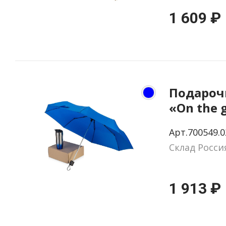
1 609 ₽
Подароч
«On the 
термокр
Арт.700549.0
зонтом
Склад Росси
1 913 ₽