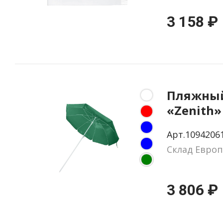
3 158 ₽
Пляжный
«Zenith»
Арт.1094206
Склад Европ
3 806 ₽