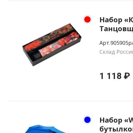
Набор «
Танцовщ
платок, 
Арт.905905p
зонт
Склад Росси
1 118 ₽
Набор «W
бутылко