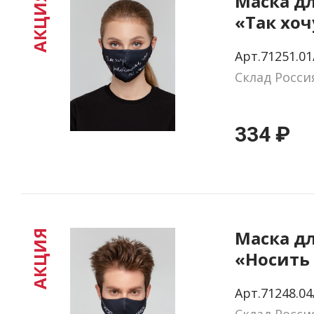
Маска д
АКЦИЯ
«Так хоч
что не м
Арт.71251.01
Склад Росси
334 ₽
Маска д
АКЦИЯ
«Носить
снимать
Арт.71248.04