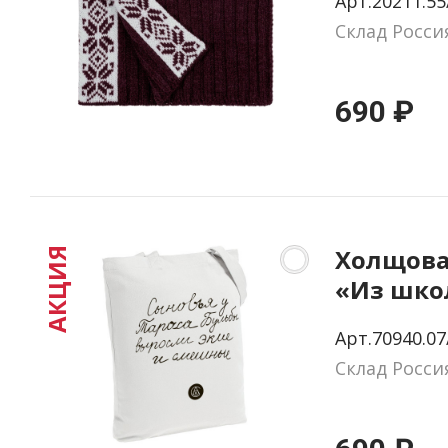
Арт.20211.55
Склад Росси
690 ₽
Холщова
АКЦИЯ
«Из шко
сочинен
Арт.70940.07
Сыновья
Склад Росси
молочно