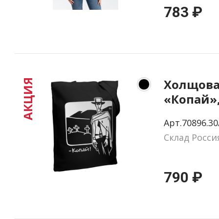
783 ₽
Холщова
АКЦИЯ
«Копай»
Арт.70896.30
Склад Росси
790 ₽