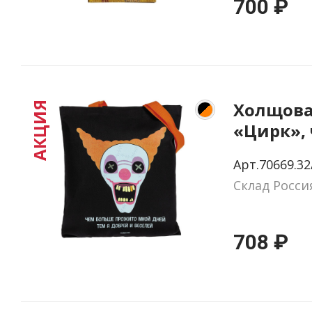
700 ₽
Холщова
АКЦИЯ
«Цирк», 
оранже
Арт.70669.32
ручками
Склад Росси
708 ₽