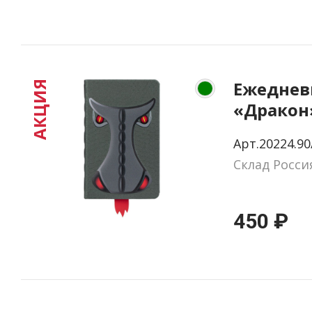
Ежеднев
АКЦИЯ
«Дракон
недатир
Арт.20224.90
темно-з
Склад Росси
450 ₽