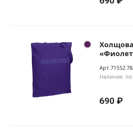
690 ₽
Холщова
«Фиолет
фиолето
Арт.71552.78
Наличие: по
690 ₽