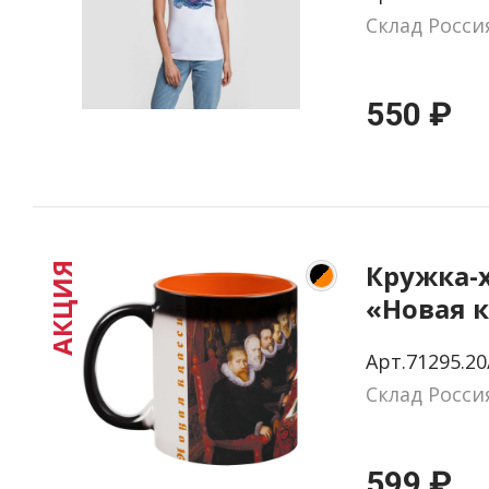
Склад Росси
550 ₽
Кружка-
АКЦИЯ
«Новая к
Dream T
Арт.71295.20
матовая,
Склад Росси
черная
599 ₽