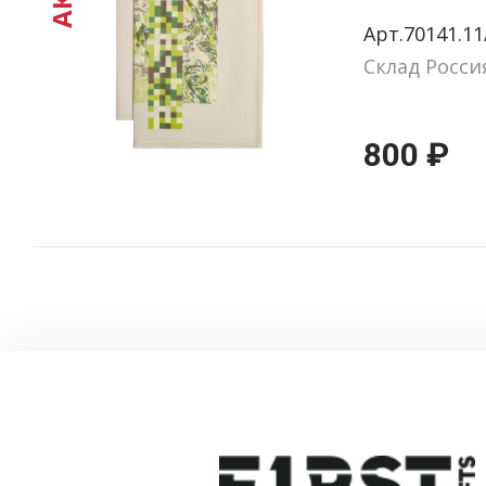
«Искусс
Арт.70141.11
камуфл
Склад Росси
800 ₽