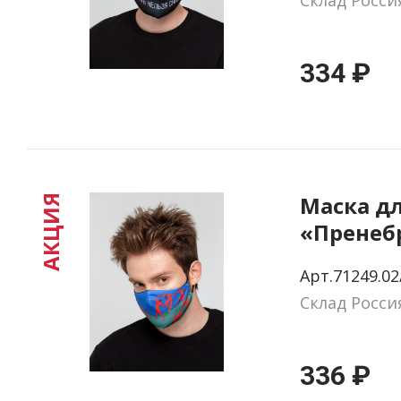
Склад Росси
334 ₽
Маска д
АКЦИЯ
«Пренеб
вальсир
Арт.71249.02
Склад Росси
336 ₽