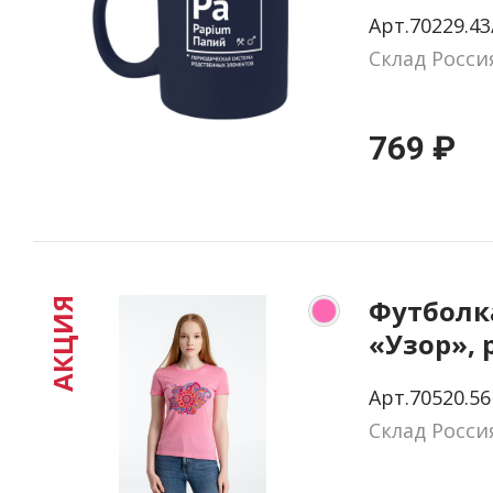
тач, тем
Арт.70229.43
Склад Росси
769 ₽
Футболк
АКЦИЯ
«Узор», 
размер S
Арт.70520.56
Склад Росси