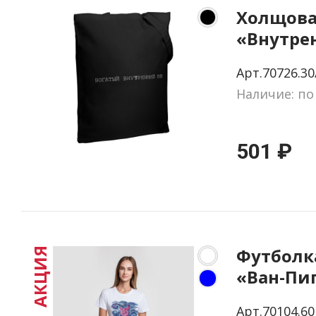
Холщова
«Внутре
черная
Арт.70726.30
Наличие: по
501 ₽
Футболк
АКЦИЯ
«Ван-Пиг
размер S
Арт.70104.60