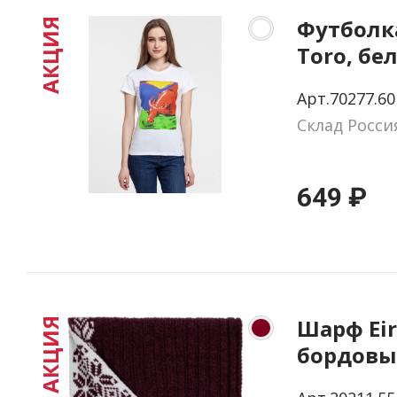
Футболк
АКЦИЯ
Toro, бе
S
Арт.70277.60
Склад Росси
649 ₽
Шарф Eir
АКЦИЯ
бордов