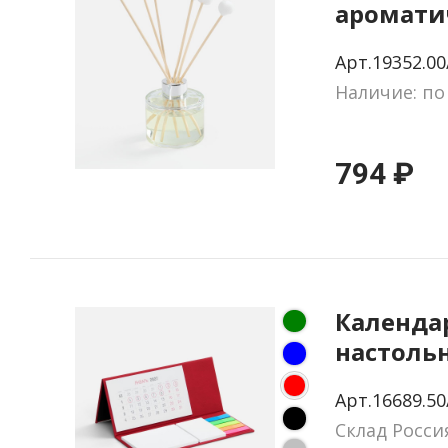
аромати
Dream St
Арт.19352.00
Наличие: по
794 ₽
Календа
настоль
красный
Арт.16689.50
Склад Росси