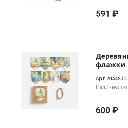
591 ₽
Деревян
флажки
«Празд
Арт.20448.00
мотивы
Наличие: по
600 ₽