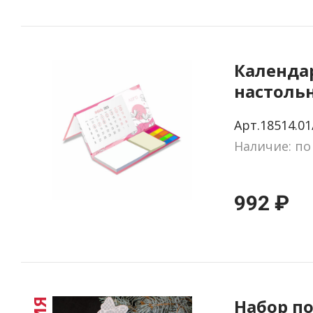
Календа
настольн
на заказ,
Арт.18514.01
листов
Наличие: по
992 ₽
Набор п