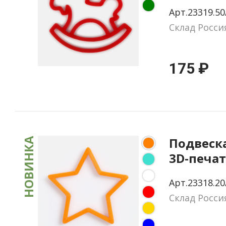
качалка»
Арт.23319.50
печать, 
Склад Росси
175 ₽
Подвеска
НОВИНКА
3D-печат
оранжев
Арт.23318.20
Склад Росси