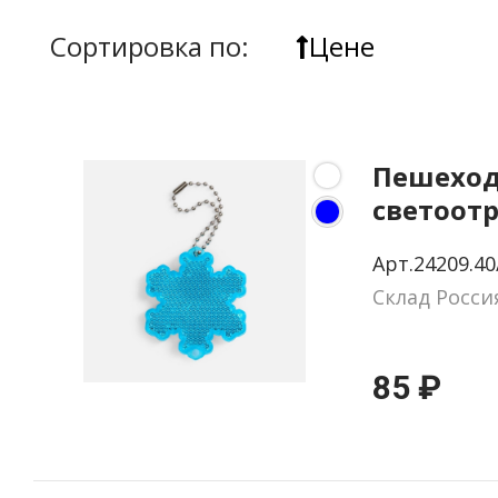
Сортировка по:
Цене
Пешехо
светоотр
цепочко
Арт.24209.40
«Снежин
Склад Росси
85 ₽