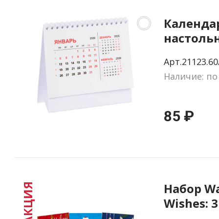
Календа
настольн
белый
Арт.21123.60
Наличие: по
85 ₽
Набор W
АКЦИЯ
Wishes: 
с конве