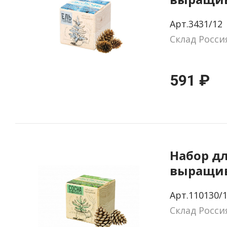
«Экокуб»
Арт.3431/12
голубая
Склад Росси
591 ₽
Набор д
выращи
«Экокуб»
Арт.110130/
Склад Росси