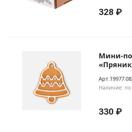
328 ₽
Мини-по
«Пряник»
печать н
Арт.19977.08
колокол
Наличие: по
330 ₽