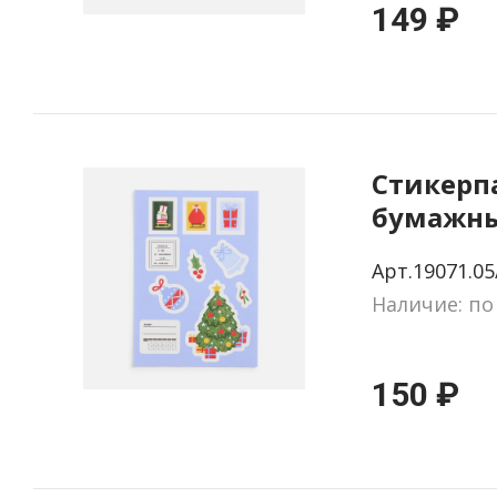
149 ₽
Стикерп
бумажн
Thematik
Арт.19071.05
новогод
Наличие: по
150 ₽