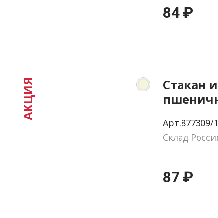
84 ₽
Стакан и
АКЦИЯ
пшенич
волокна
Арт.877309/
Склад Росси
87 ₽