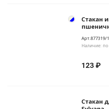
Стакан и
пшенич
волокна 
Арт.877319/
Наличие: по
123 ₽
Стакан д
Sylvana