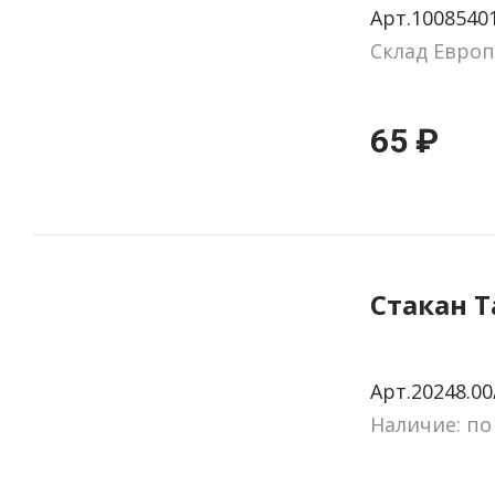
Арт.1008540
«Glaston
Склад Европ
65 ₽
Стакан T
Арт.20248.00
Наличие: по