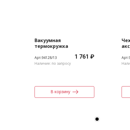
Вакуумная
Чех
термокружка
акс
1 761 ₽
Арт.94128/13
Арт.
Наличие: по запросу
Нали
В корзину