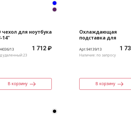
 чехол для ноутбука
Охлаждающая
3-14"
подставка для
ноутбуков до 17,3"
1 712 ₽
1 73
94036/13
Арт.94139/13
д удаленный:23
Наличие: по запросу
В корзину
В корзину