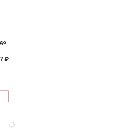
 до
7 ₽