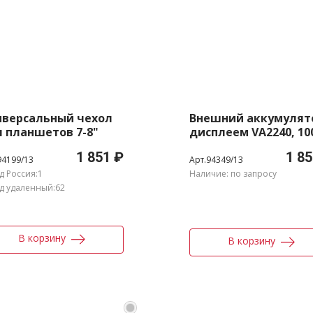
иверсальный чехол
Внешний аккумулято
 планшетов 7-8"
дисплеем VA2240, 10
mAh
1 851 ₽
1 85
94199/13
Арт.94349/13
д Россия:1
Наличие: по запросу
д удаленный:62
В корзину
В корзину