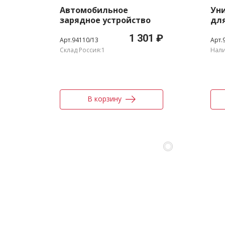
Автомобильное
Ун
зарядное устройство
дл
VA4225 с кабелем MFi
1 301 ₽
Lightning
Арт.94110/13
Арт.
Склад Россия:1
Нали
В корзину