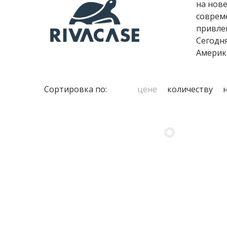
на нов
соврем
привле
Сегодн
Америк
Сортировка по:
цене
количеству