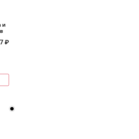
 и
ов
7 ₽