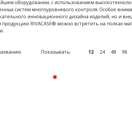
ейшем оборудовании, с использованием высокотехноло
енных систем многоуровневого контроля. Особое внима
кательного инновационного дизайна изделий, но и вн
я продукцию RIVACASE® можно встретить на полках мага
и.
названию
Показывать:
12
24
48
96