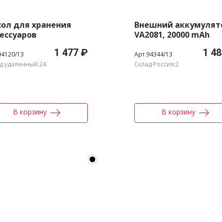
ол для хранения
Внешний аккумулят
ессуаров
VA2081, 20000 mAh
1 477 ₽
1 48
94120/13
Арт.94344/13
д удаленный:24
Склад Россия:2
В корзину
В корзину