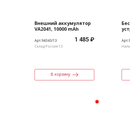
Внешний аккумулятор
Бе
VA2041, 10000 mAh
уст
Вт
1 485 ₽
Арт.94343/13
Арт.
Склад Россия:13
Нали
В корзину