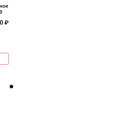
ное
0
0 ₽