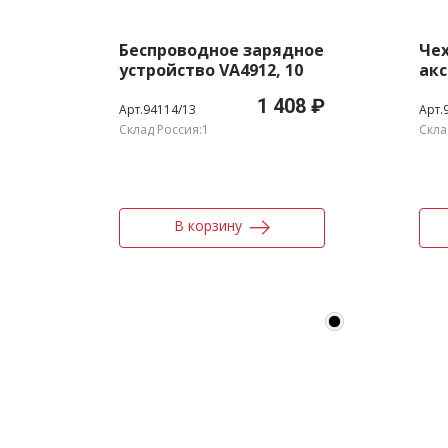
Беспроводное зарядное
Чех
устройство VA4912, 10
акс
Вт
1 408 ₽
Арт.94114/13
Арт.
Склад Россия:1
Скла
В корзину