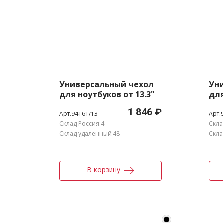
Универсальный чехол
Ун
для ноутбуков от 13.3"
для
до 14''
1 846 ₽
Арт.94161/13
Арт.
Склад Россия:4
Скла
Склад удаленный:48
Скла
В корзину