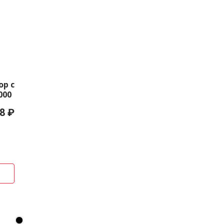
р с
000
8 ₽