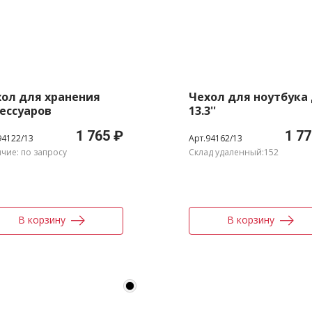
ол для хранения
Чехол для ноутбука
ессуаров
13.3''
1 765 ₽
1 77
94122/13
Арт.94162/13
чие: по запросу
Склад удаленный:152
В корзину
В корзину