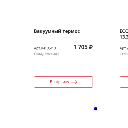
Вакуумный термос
ECO
13.
1 705 ₽
Арт.94135/13
Арт.
Склад Россия:1
Скла
В корзину