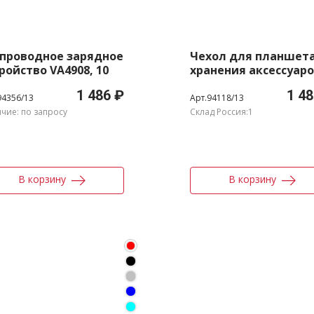
спроводное зарядное
Чехол для планшета
ройство VA4908, 10
хранения аксессуар
1 486 ₽
1 48
94356/13
Арт.94118/13
чие: по запросу
Склад Россия:1
В корзину
В корзину