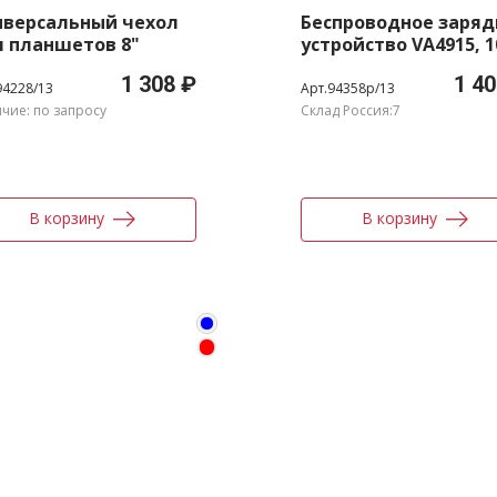
иверсальный чехол
Беспроводное заряд
я планшетов 8"
устройство VA4915, 1
Вт
1 308 ₽
1 40
94228/13
Арт.94358p/13
чие: по запросу
Склад Россия:7
В корзину
В корзину