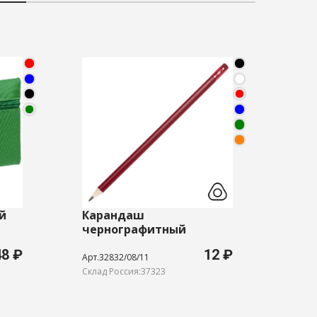
й
Карандаш
Веч
чернографитный
трехгранный TRINITY
48 ₽
12 ₽
Арт.32832/08/11
Арт.L
Склад Россия:37323
Склад