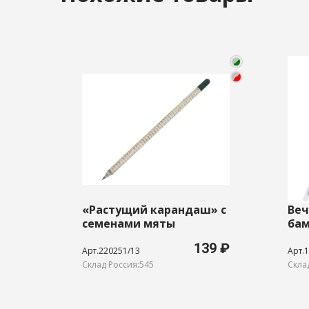
«Растущий карандаш» с
Веч
семенами мяты
бам
139 ₽
Арт.220251/13
Арт.1
Склад Россия:545
Скла