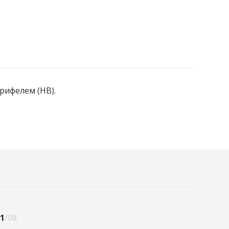
рифелем (HB).
1
/08