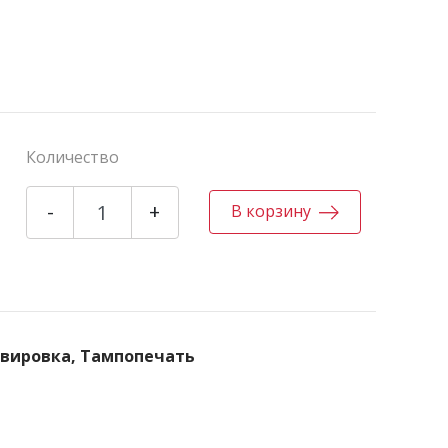
Количество
-
+
В корзину
авировка, Тампопечать