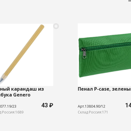
ный карандаш из
Пенал P-case, зелены
бука Genero
43 ₽
1
077.19/23
Арт.13804.90/12
д Россия:1689
Склад Россия:171