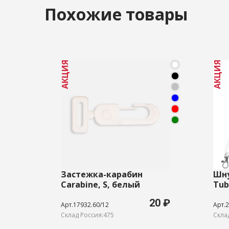
Похожие товары
АКЦИЯ
АКЦИЯ
Застежка-карабин
Шну
Carabine, S, белый
Tub
20 ₽
Арт.17932.60/12
Арт.2
Склад Россия:475
Скла