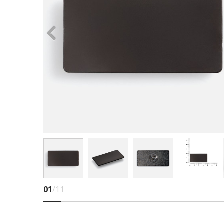
01
/11