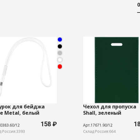
0
рок для бейджа
Чехол для пропуска
e Metal, белый
Shall, зеленый
158 ₽
1
0383.60/12
Арт.17671.90/12
д Россия:3393
Склад Россия:664