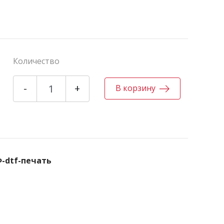
Количество
-
+
В корзину
Ф-dtf-печать