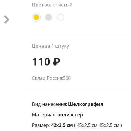
Цвет:золотистый
Цена за 1 штуку
110 ₽
Склад Россия:568
Вид нанесения:
Шелкография
Материал:
полиэстер
Размер:
42х2,5 см
(
45х2,5 см
45x2,5 см
)