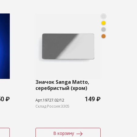
Значок Sanga Matto,
Мед
серебристый (хром)
зол
50 ₽
149 ₽
Арт.19727.02/12
Арт.1
Склад Россия:3305
Склад
В корзину