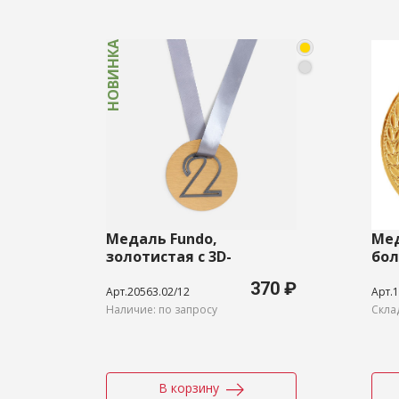
НОВИНКА
Медаль Fundo,
Мед
золотистая с 3D-
бол
подвеской Symbol,
370 ₽
цифра 2
Арт.20563.02/12
Арт.1
Наличие: по запросу
Скла
В корзину