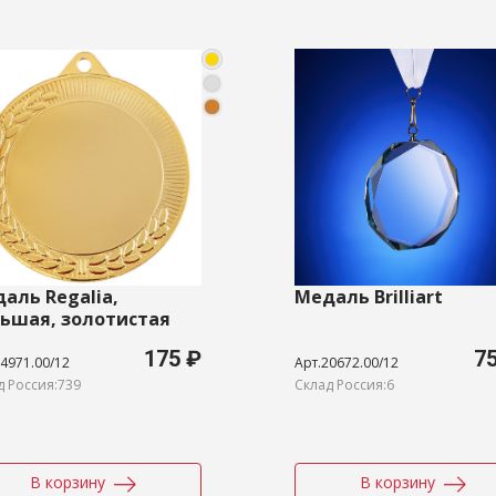
аль Regalia,
Медаль Brilliart
ьшая, золотистая
175 ₽
7
4971.00/12
Арт.20672.00/12
д Россия:739
Склад Россия:6
В корзину
В корзину