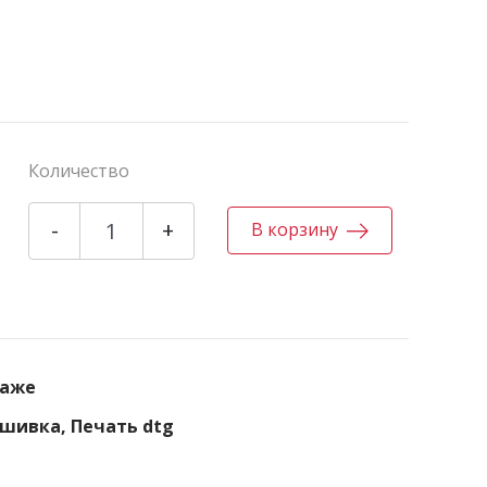
Количество
-
+
В корзину
даже
шивка, Печать dtg