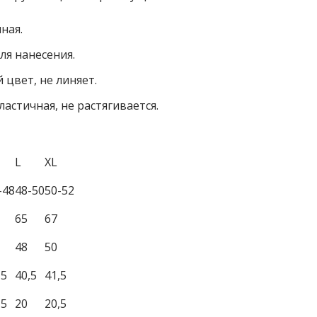
ная.
ля нанесения.
 цвет, не линяет.
астичная, не растягивается.
L
XL
-48
48-50
50-52
65
67
48
50
,5
40,5
41,5
,5
20
20,5