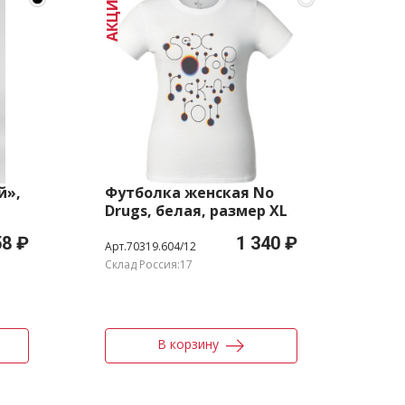
АКЦИЯ
й»,
Футболка женская No
Дож
Drugs, белая, размер XL
вел
раз
58 ₽
1 340 ₽
Арт.70319.604/12
Арт.7
Склад Россия:17
Налич
В корзину