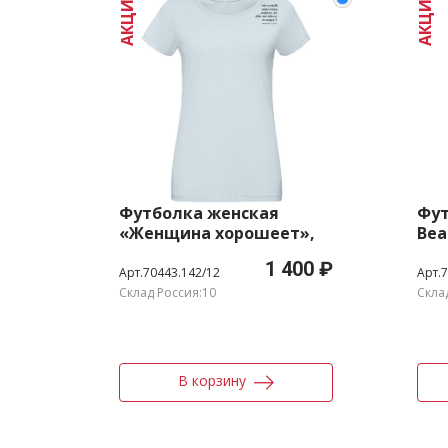
АКЦИЯ
АКЦИЯ
Футболка женская
Фут
«Женщина хорошеет»,
Bea
голубая, размер M
роз
1 400 ₽
раз
Арт.70443.142/12
Арт.7
Склад Россия:10
Скла
В корзину