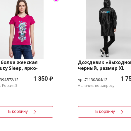
болка женская
Дождевик «Выходно
uty Sleep, ярко-
черный, размер XL
овая (фуксия),
1 350 ₽
1 7
мер M
394.572/12
Арт.71130.304/12
д Россия:3
Наличие: по запросу
В корзину
В корзину