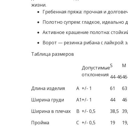
жизни.
Гребенная пряжа: прочная и долговеч
Полотно супрем: гладкое, идеально д
Активное крашение полотна: стойкий
Ворот — резинка рибана с лайкрой: эл
Таблица размеров
S
M
Допустимые
отклонения
44-46
46
Длина изделия
A
+/- 1
61
63
Ширина груди
A1
+/- 1
44
46
Ширина в плечах
B
+/- 0,5
38,5
39
Пройма
C
+/- 0,5
19
19