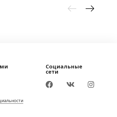
ами
Социальные
сети
циальности