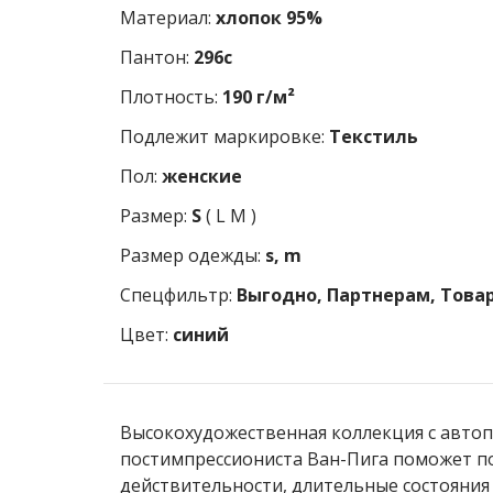
Материал:
хлопок 95%
Пантон:
296c
Плотность:
190 г/м²
Подлежит маркировке:
Текстиль
Пол:
женские
Размер:
S
(
L
M
)
Размер одежды:
s, m
Спецфильтр:
Выгодно, Партнерам, Товар
Цвет:
синий
Высокохудожественная коллекция с автоп
постимпрессиониста Ван-Пига поможет п
действительности, длительные состояни