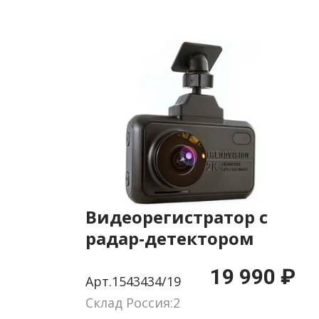
Видеорегистратор с
радар-детектором
TrendVision Hybrid
19 990 ₽
Signature EVO Wi
Арт.1543434/19
черный 1296p 170гр.
Склад Россия:2