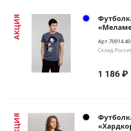
Футболк
АКЦИЯ
«Меламе
Cave», 
Арт.70914.40
меланж,
Склад Росси
1 186 ₽
Футболк
АКЦИЯ
«Хардкор