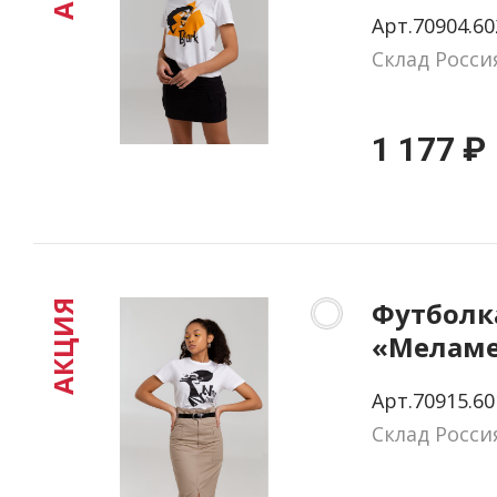
белая, р
Арт.70904.60
Склад Росси
1 177 ₽
Футболк
АКЦИЯ
«Меламе
Simone»,
Арт.70915.60
размер S
Склад Росси