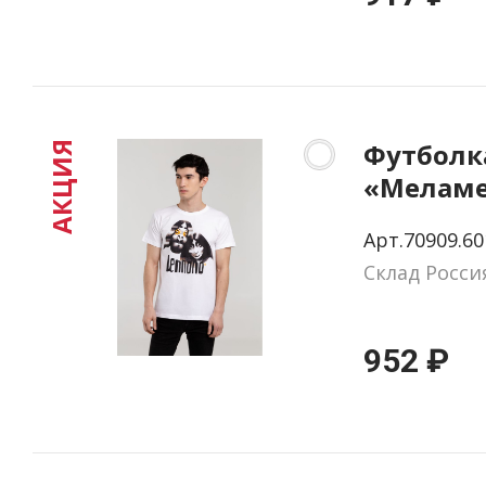
Футболк
АКЦИЯ
«Меламе
Lennon, 
Арт.70909.60
белая, р
Склад Росси
952 ₽