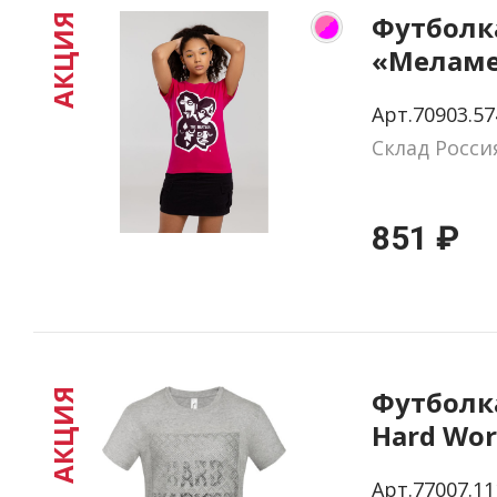
Футболк
АКЦИЯ
«Меламе
Beatles»,
Арт.70903.57
розовая 
Склад Росси
размер 
851 ₽
Футболк
АКЦИЯ
Hard Wor
Арт.77007.11