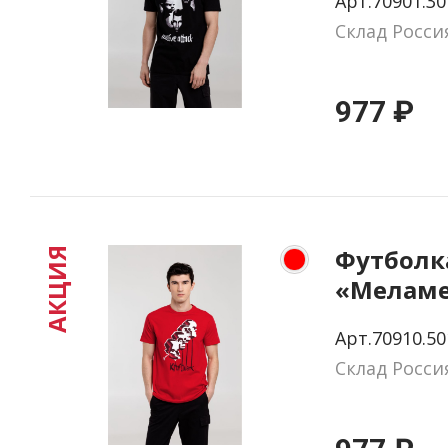
Арт.70901.30
размер S
Склад Росси
977 ₽
Футболк
АКЦИЯ
«Меламе
Kraftwer
Арт.70910.50
размер S
Склад Росси