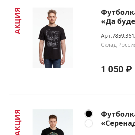
Футболк
АКЦИЯ
«Да буде
светящи
Арт.7859.361
принтом,
Склад Росси
1 050 ₽
Футболк
АКЦИЯ
«Серенад
размер S