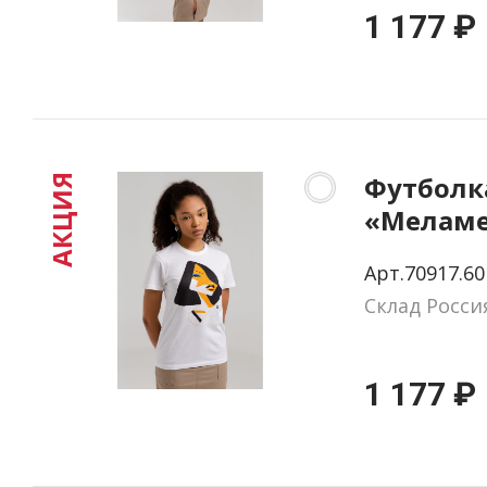
1 177 ₽
Футболк
АКЦИЯ
«Меламе
Ellis-Bex
Арт.70917.60
размер S
Склад Росси
1 177 ₽