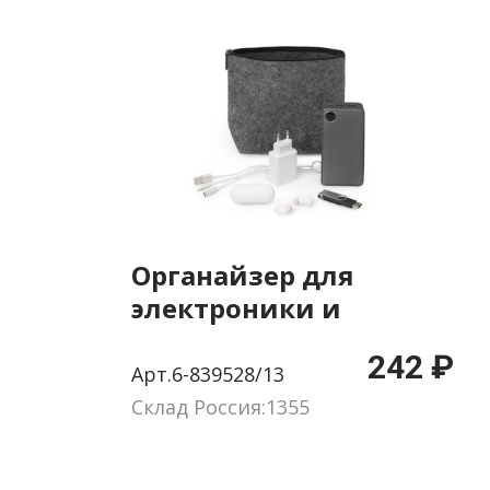
Органайзер для
электроники и
проводов «Felt» из
242 ₽
RPET-фетра
Арт.6-839528/13
Склад Россия:1355