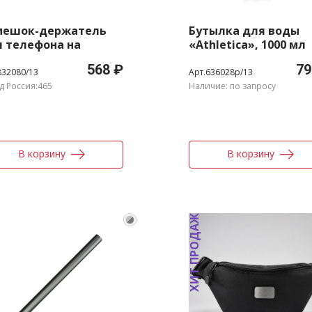
мешок-держатель
Бутылка для воды
 телефона на
«Athletica», 1000 мл
ястье «Lany
568 ₽
79
stband Eco»
832080/13
Арт.636028p/13
д Россия:465
Наличие: по запросу
В корзину
В корзину
ХИТ ПРОДАЖ