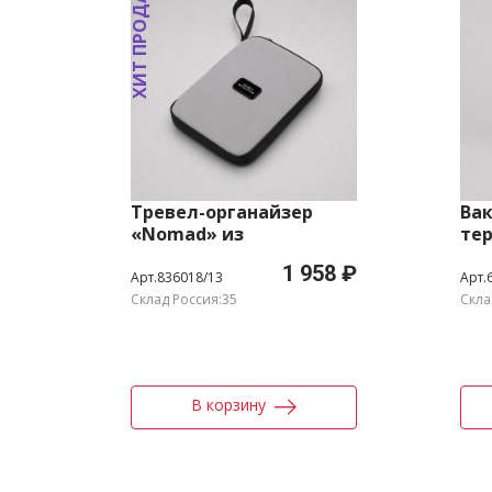
ХИТ ПРОДАЖ
Тревел-органайзер
Ва
«Nomad» из
те
водостойкого
изо
1 958 ₽
переработанного
мл
Арт.836018/13
Арт.
пластика
Склад Россия:35
Скла
В корзину