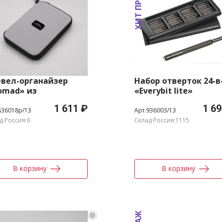
ХИТ ПРОДАЖ
евел-органайзер
Набор отверток 24-в
omad» из
«Everybit lite»
достойкого
1 611 ₽
1 69
реработанного
836018p/13
Арт.936003/13
астика
д Россия:6
Склад Россия:1115
В корзину
В корзину