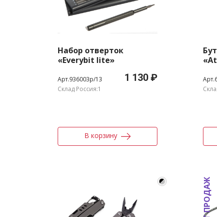
Набор отверток
Бу
«Everybit lite»
«At
1 130 ₽
Арт.936003p/13
Арт.
Склад Россия:1
Скла
В корзину
ХИТ ПРОДАЖ