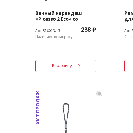
Вечный карандаш
Ре
«Picasso 2 Eco» со
для
стилусом
зап
288 ₽
Wri
Арт.676019/13
Арт.
Наличие: по запросу
Скла
В корзину
ХИТ ПРОДАЖ