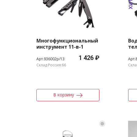
Многофункциональный
Вод
инструмент 11-в-1
тел
«Ranger»
1 426 ₽
Арт.936002p/13
Арт.
Склад Россия:66
Скла
В корзину