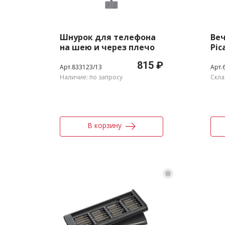
Шнурок для телефона
Ве
на шею и через плечо
Pic
«Lany Eco»
815 ₽
Арт.833123/13
Арт.
Наличие: по запросу
Скла
В корзину