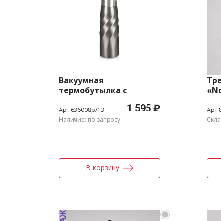
Вакуумная
Тр
термобутылка с
«N
медной изоляцией
во
1 595 ₽
«Vita», 500 мл
пе
Арт.636008p/13
Арт.
пл
Наличие: по запросу
Скла
В корзину