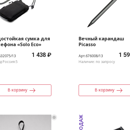
остойкая сумка для
Вечный карандаш
ефона «Solo Eco»
Picasso
1 438 ₽
1 59
832075/13
Арт.676008/13
д Россия:5
Наличие: по запросу
В корзину
В корзину