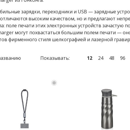
arger из Гонконга.
бильные зарядки, переходники и USB — зарядные устрой
 отличаются высоким качеством, но и предлагают неп
а: поле печати этих электронных устройств зачастую п
harger могут похвастаться большим полем печати — он
тов фирменного стиля шелкографией и лазерной гравир
названию
Показывать:
12
24
48
96