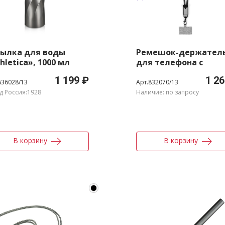
тылка для воды
Ремешок-держател
hletica», 1000 мл
для телефона с
зарядным кабелем U
1 199 ₽
1 26
C - USB-C «Lany
636028/13
Арт.832070/13
Wristband Charge Ec
д Россия:1928
Наличие: по запросу
В корзину
В корзину