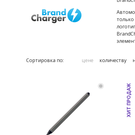
BrandCh
Автомо
только
логотип
BrandC
элемен
Сортировка по:
цене
количеству
ХИТ ПРОДАЖ