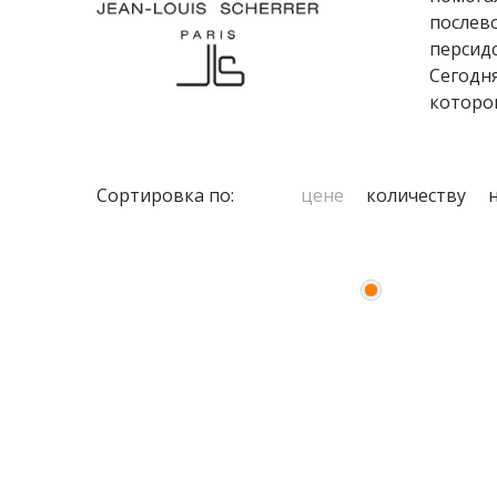
послево
персидс
Сегодня
которо
Сортировка по:
цене
количеству