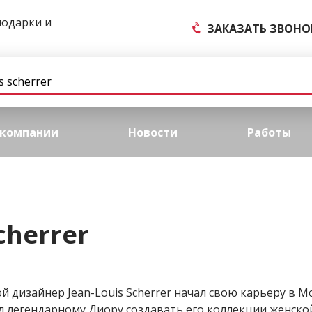
подарки и
ЗАКАЗАТЬ ЗВОНО
 компании
Новости
Работы
scherrer
 дизайнер Jean-Louis Scherrer начал свою карьеру в Мод
л легендарному Диору создавать его коллекции женско