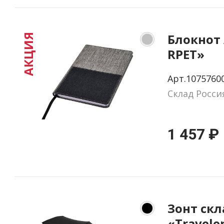
Блокнот 
АКЦИЯ
RPET»
Арт.1075760
Склад Росси
1 457 ₽
Зонт ск
«Travele