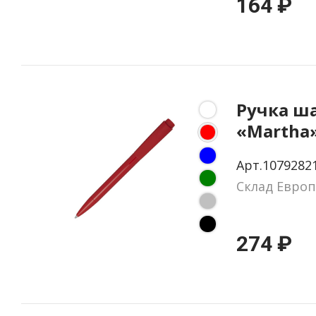
164 ₽
Ручка ш
«Martha
перераб
Арт.1079282
пластик
Склад Европ
274 ₽