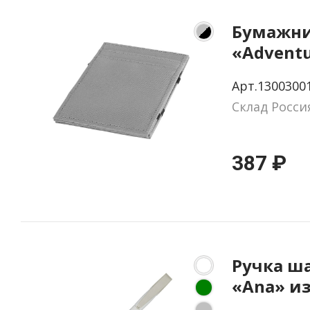
Бумажн
«Adventu
защитой
Арт.1300300
считыва
Склад Росси
387 ₽
Ручка ш
«Ana» и
перераб