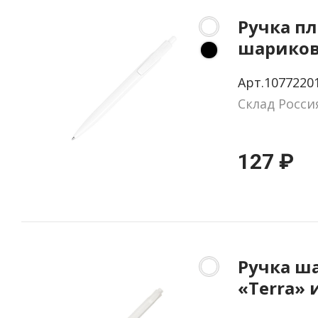
Ручка п
шариков
«Alessio
Арт.1077220
перераб
Склад Росси
ПЭТ
127 ₽
Ручка ш
«Terra» 
кукуруз