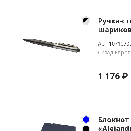
Ручка-ст
шариков
Арт.1071070
Склад Европ
1 176 ₽
Блокнот
«Alejand