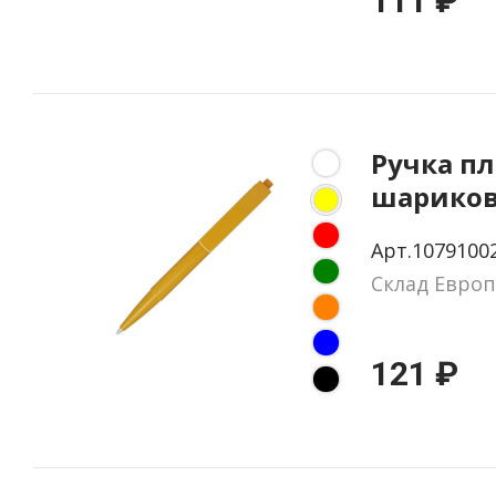
111 ₽
Ручка п
шариков
из пере
Арт.1079100
материа
Склад Европ
121 ₽