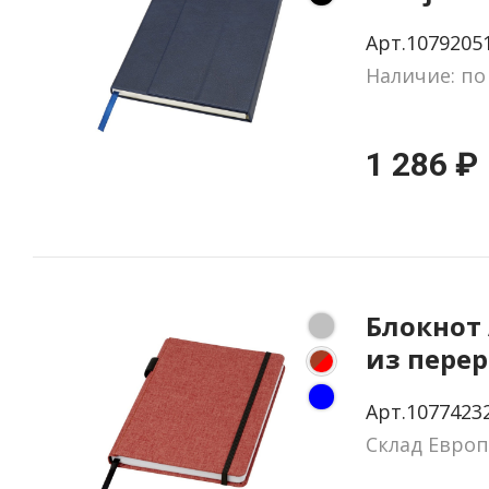
Арт.1079205
Наличие: по
1 286 ₽
Блокнот 
из пере
ПЭТ
Арт.1077423
Склад Европ