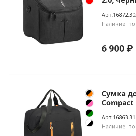
Арт.16872.30
Наличие: по
6 900 ₽
Сумка д
Compact 
черная с
Арт.16863.31
оранже
Наличие: по