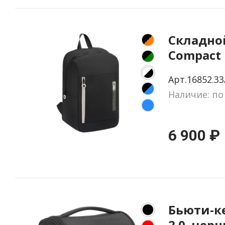
Складно
Compact 
черный 
Арт.16852.33
Наличие: по
6 900 ₽
Бьюти-ке
2.0, чер