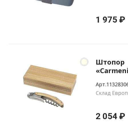
1 975 ₽
Штопор
«Carmen
Арт.1132830
Склад Европ
2 054 ₽