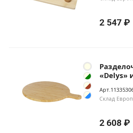
2 547 ₽
Раздело
«Delys» 
Арт.1133530
Склад Европ
2 608 ₽