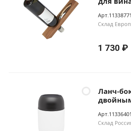
для вина
Арт.1133877
Склад Европ
1 730 ₽
Ланч-бок
двойны
стенкам
Арт.1133640
Склад Росси