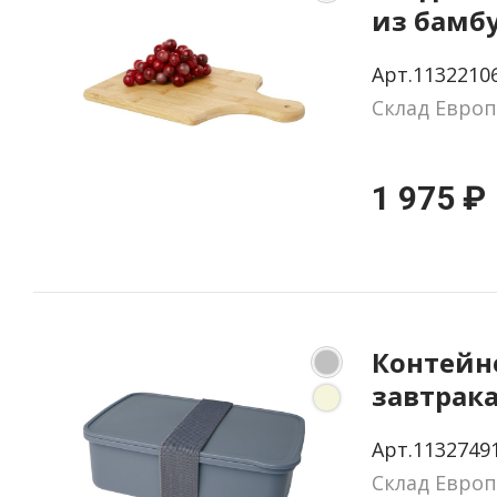
из бамб
«Quimet
Арт.1132210
Склад Европ
1 975 ₽
Контейн
завтрака
перераб
Арт.1132749
пластик
Склад Европ