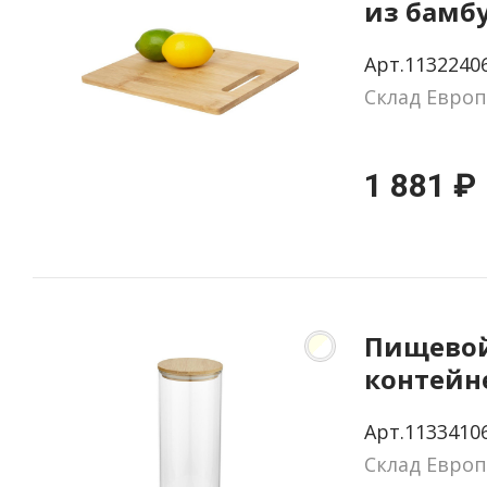
из бамбу
Арт.1132240
Склад Европ
1 881 ₽
Пищево
контейне
940 мл
Арт.1133410
Склад Европ