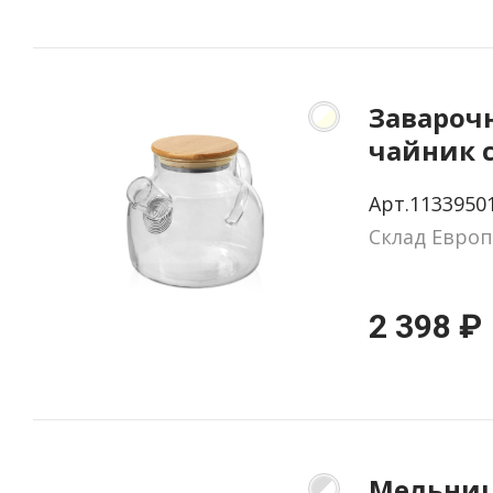
Завароч
чайник 
бамбуко
Арт.1133950
крышкой
Склад Европ
2 398 ₽
Мельниц