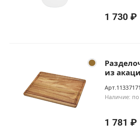
1 730 ₽
Раздело
из акаци
Арт.1133717
Наличие: по
1 781 ₽