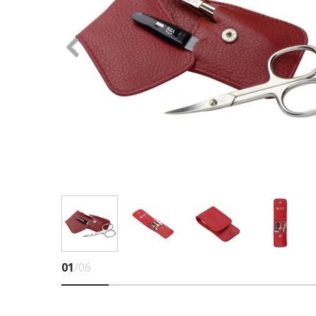
01
/06