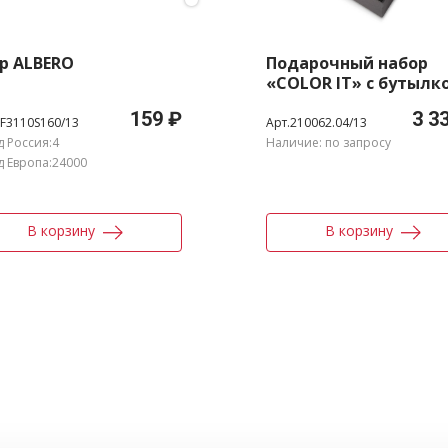
р ALBERO
Подарочный набор
«COLOR IT» с бутылк
для воды и
159 ₽
3 3
повербанком, 5000 m
PF3110S160/13
Арт.210062.04/13
д Россия:4
Наличие: по запросу
д Европа:24000
В корзину
В корзину