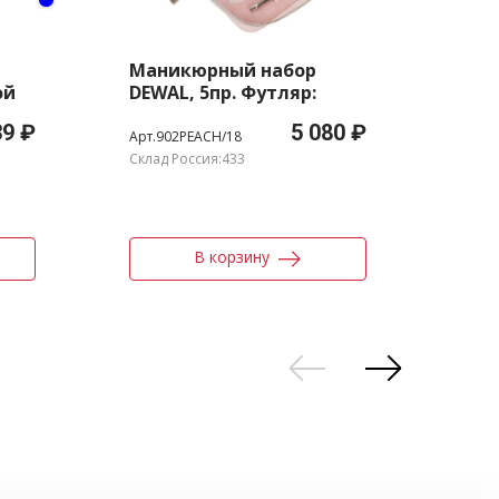
Маникюрный набор
Под
ой
DEWAL, 5пр. Футляр:
«CO
натуральная кожа, цвет
руч
39 ₽
5 080 ₽
Ah
пудровый
тер
Арт.902PEACH/18
Арт.2
Склад Россия:433
Склад
В корзину