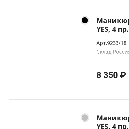
Маникюр
YES, 4 пр
натурал
Арт.9233/18
цвет че
Склад Росси
8 350 ₽
Маникюр
YES, 4 пр