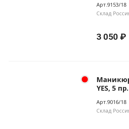
Арт.9153/18
цвет че
Склад Росси
3 050 ₽
Маникюр
YES, 5 пр
натурал
Арт.9016/18
цвет кр
Склад Росси