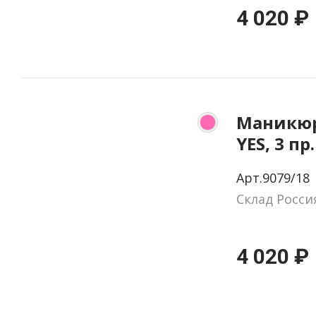
4 020 ₽
Маникюр
YES, 3 пр
натурал
Арт.9079/18
цвет ро
Склад Росси
4 020 ₽