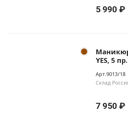
5 990 ₽
Маникюр
YES, 5 пр
натурал
Арт.9013/18
цвет ко
Склад Росси
7 950 ₽