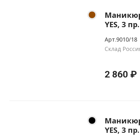
Маникюр
YES, 3 пр
натурал
Арт.9010/18
цвет ко
Склад Росси
2 860 ₽
Маникюр
YES, 3 пр
натурал