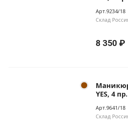
натурал
Арт.9234/18
цвет се
Склад Росси
8 350 ₽
Маникюр
YES, 4 пр
натурал
Арт.9641/18
цвет ко
Склад Росси