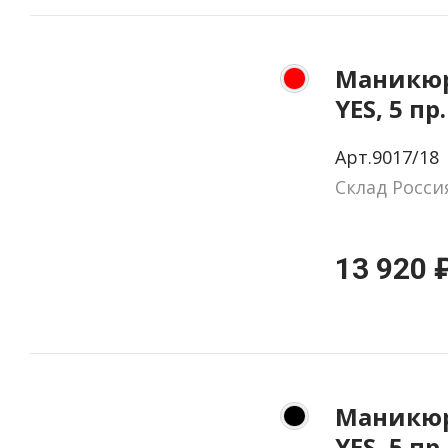
Маникюр
YES, 5 пр
натурал
Арт.9017/18
цвет кр
Склад Росси
13 920 
Маникюр
YES, 5 пр