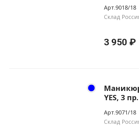
натурал
Арт.9018/18
цвет че
Склад Росси
3 950 ₽
Маникюр
YES, 3 пр
натурал
Арт.9071/18
цвет си
Склад Росси