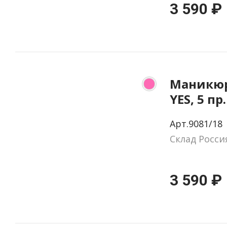
3 590 ₽
Маникюр
YES, 5 пр
натурал
Арт.9081/18
цвет ро
Склад Росси
3 590 ₽