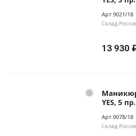
натурал
Арт.9021/18
цвет че
Склад Росси
13 930 
Маникюр
YES, 5 пр
натурал
Арт.9078/18
цвет се
Склад Росси