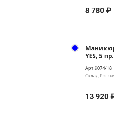
8 780 ₽
Маникюр
YES, 5 пр
натурал
Арт.9074/18
цвет си
Склад Росси
13 920 