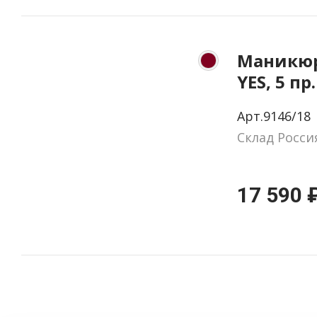
Маникюр
YES, 5 пр
натурал
Арт.9146/18
цвет бор
Склад Росси
красный
17 590 