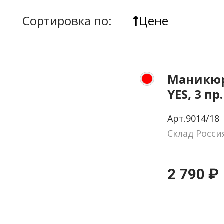
Сортировка по:
Цене
Маникюр
YES, 3 пр
натурал
Арт.9014/18
цвет кр
Склад Росси
2 790 ₽