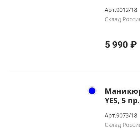
натурал
Арт.9012/18
цвет ко
Склад Росси
5 990 ₽
Маникюр
YES, 5 пр
натурал
Арт.9073/18
цвет си
Склад Росси