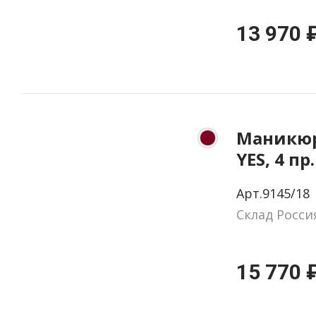
13 970 
Маникюр
YES, 4 пр
натурал
Арт.9145/18
цвет бор
Склад Росси
красный
15 770 