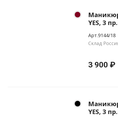
Маникюр
YES, 3 пр
натурал
Арт.9144/18
цвет бор
Склад Росси
красный
3 900 ₽
Маникюр
YES, 3 пр