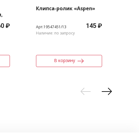
Клипса-ролик «Aspen»
Ман
м,
пр. 
ой
иск
60 ₽
145 ₽
цве
Арт.19547451/13
Арт.2
Наличие: по запросу
Склад
В корзину