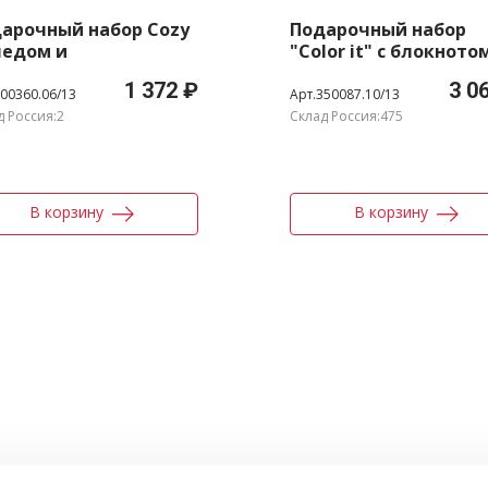
арочный набор Cozy
Подарочный набор
ледом и
"Color it" с блокното
рмокружкой
металлической ручк
1 372 ₽
3 0
и термобутылкой
700360.06/13
Арт.350087.10/13
д Россия:2
Склад Россия:475
В корзину
В корзину