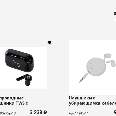
0
проводные
Наушники с
шники TWS с
убирающимся кабел
моподавлением ENC
3 238 ₽
uip», IPX4
590975p/13
Арт.11915/11