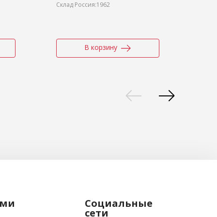
темно-серые
Склад Россия:1962
Склад
В корзину
ами
Социальные
сети