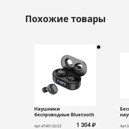
Похожие товары
Наушники
Бес
беспроводные Bluetooth
нау
Gubber TW16, черные
шу
1 304 ₽
«Eq
Арт.47001.02/23
Арт.