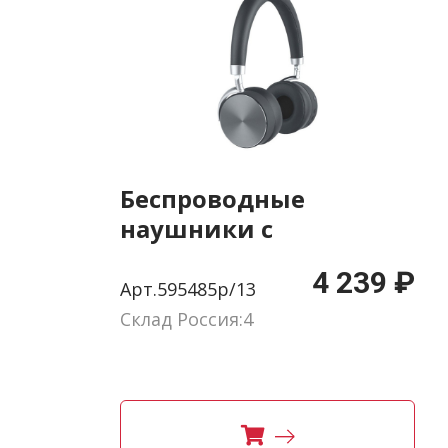
Беспроводные
наушники с
шумоподавлением
4 239 ₽
«Mysound BH-13 ANC»
Арт.595485p/13
Склад Россия:4