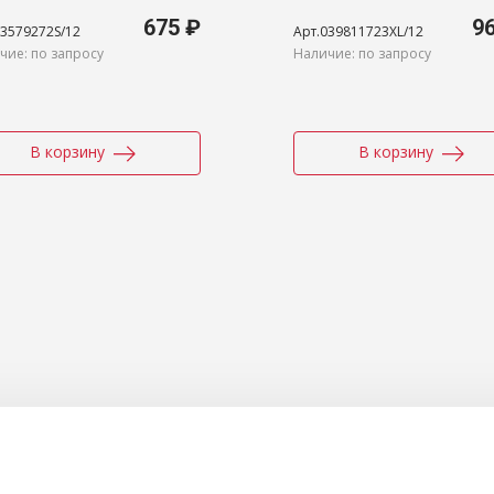
еная, размер S
(лососевая), размер 
675 ₽
9
03579272S/12
Арт.039811723XL/12
чие: по запросу
Наличие: по запросу
В корзину
В корзину