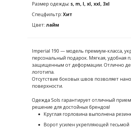
Размер одежды:
s, m, l, xl, xxl, 3xl
Спецфильтр:
Хит
Цвет:
лайм
Imperial 190
— модель премиум-класса, ук
персональный подарок. Мягкая, удобная п
защищенным от деформации. Отлично дер
логотипа.
Отсутствие боковых швов позволяет нано
поверхности.
Одежда Sols
гарантирует отличный прием 
решение для достойных брендов!
Круглая горловина выполнена резинк
Ворот усилен укрепляющей тесьмой