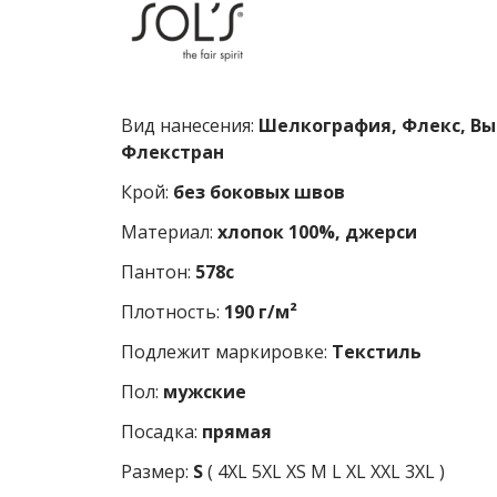
Вид нанесения:
Шелкография, Флекс, Выш
Флекстран
Крой:
без боковых швов
Материал:
хлопок 100%, джерси
Пантон:
578c
Плотность:
190 г/м²
Подлежит маркировке:
Текстиль
Пол:
мужские
Посадка:
прямая
Размер:
S
(
4XL
5XL
XS
M
L
XL
XXL
3XL
)