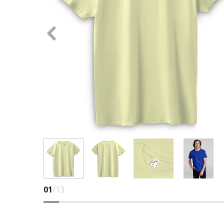
01
/13