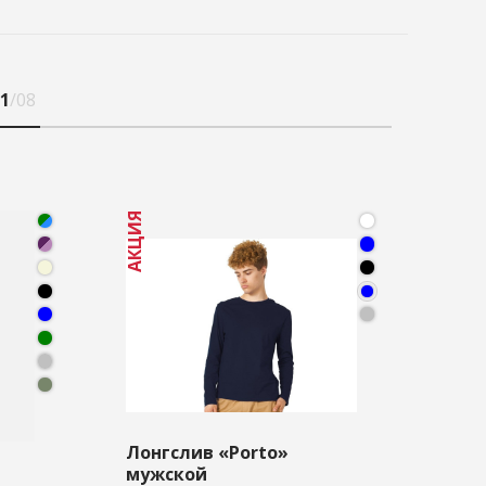
1
/08
АКЦИЯ
АКЦИЯ
Лонгслив «Porto»
Фут
мужской
Ori