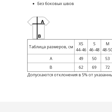
Без боковых швов
XS
S
M
Таблица размеров, см
44-46
46-48
48-5
A
49
50
53
B
62
69
72
Допускаются отклонения в 5% от указанн