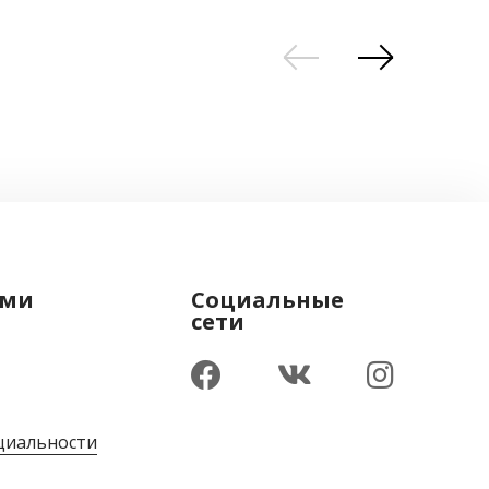
ами
Социальные
сети
циальности