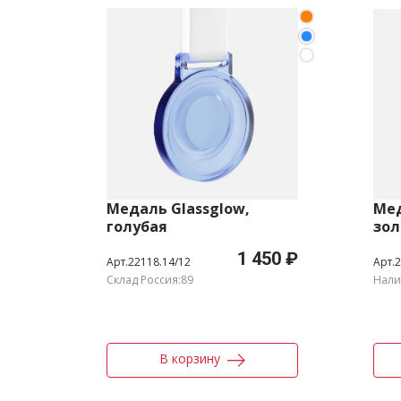
Медаль Glassglow,
Мед
голубая
зол
1 450 ₽
Арт.22118.14/12
Арт.2
Склад Россия:89
Нали
В корзину