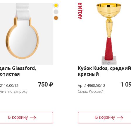
АКЦИЯ
аль Glassford,
Кубок Kudos, средний
отистая
красный
750 ₽
1 0
2116.00/12
Арт.14968.50/12
чие: по запросу
Склад Россия:1
В корзину
В корзину