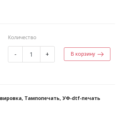
Количество
-
+
В корзину
авировка, Тампопечать, УФ-dtf-печать