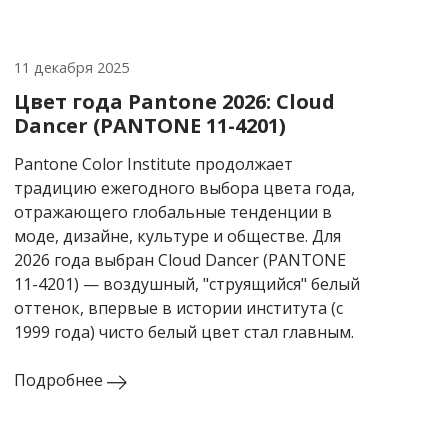
11 декабря 2025
3 се
Цвет года Pantone 2026: Cloud
Cus
Dancer (PANTONE 11-4201)
сро
Pantone Color Institute продолжает
Пред
традицию ежегодного выбора цвета года,
зака
отражающего глобальные тенденции в
ЮВА.
моде, дизайне, культуре и обществе. Для
запе
2026 года выбран Cloud Dancer (PANTONE
быст
11-4201) — воздушный, "струящийся" белый
(от 5
оттенок, впервые в истории института (с
1999 года) чисто белый цвет стал главным.
Под
Подробнее